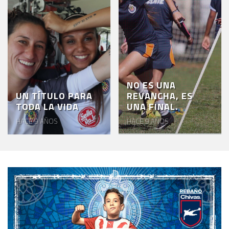
NO ES UNA
UN TÍTULO PARA
REVANCHA, ES
TODA LA VIDA
UNA FINAL.
HACE 9 AÑOS
HACE 9 AÑOS