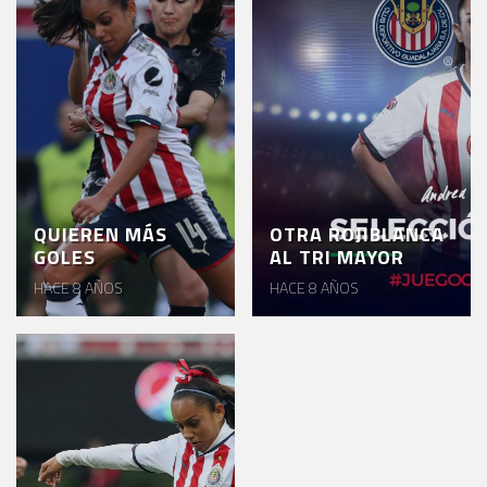
AKRON
TOUR
ESTADIO
AKRON
QUIEREN MÁS
OTRA ROJIBLANCA
GOLES
AL TRI MAYOR
HACE 8 AÑOS
HACE 8 AÑOS