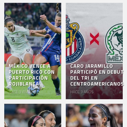
MÉXICO VENCE A
CARO JARAMILLO
PUERTO RICO CON
PARTICIPÓ EN DEBUT
PARTICIPACIÓN
DEL TRI EN
ROJIBLANCA
CENTROAMERICANOS
HACE 3 AÑOS
HACE 3 AÑOS