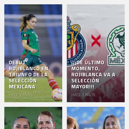
DEBUT
¡¡¡DE ÚLTIMO
ROJIBLANCO EN
MOMENTO,
TRIUNFO DE LA
ROJIBLANCA VA A
SELECCIÓN
SELECCIÓN
MEXICANA
MAYOR!!!
HACE 3 AÑOS
HACE 3 AÑOS