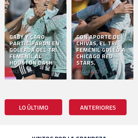
GABY Y CARO
CON APORTE DE
PARTICIPARON EN
CHIVAS, EL TRI
GOLEADA DEL TRI
FEMENIL GOLEÓ A
FEMENIL AL
CHICAGO RED
HOUSTON DASH
STARS.
HACE 3 AÑOS
HACE 3 AÑOS
LO ÚLTIMO
ANTERIORES