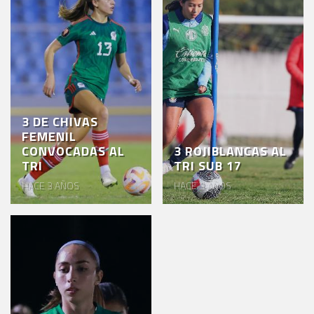
AKRON
TOUR
ESTADIO
AKRON
3 DE CHIVAS
FEMENIL
CONVOCADAS AL
3 ROJIBLANCAS AL
TRI
TRI SUB 17
HACE 3 AÑOS
HACE 3 AÑOS