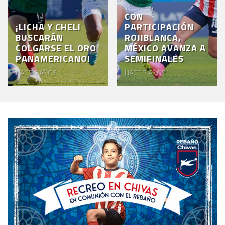
CON
¡LICHA Y CHELI
PARTICIPACIÓN
BUSCARÁN
ROJIBLANCA,
COLGARSE EL ORO
MÉXICO AVANZA A
PANAMERICANO!
SEMIFINALES
HACE 3 AÑOS
HACE 3 AÑOS