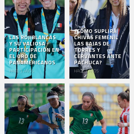
¿CÓMO SUPLIRÁ
LAS ROJIBLANCAS
CHIVAS FEMENIL
Y SU VALIOSA
LAS BAJAS DE
PARTICIPACIÓN EN
TORRES Y
EL ORO DE
CERVANTES ANTE
PANAMERICANOS
PACHUCA?
HACE 3 AÑOS
HACE 3 AÑOS