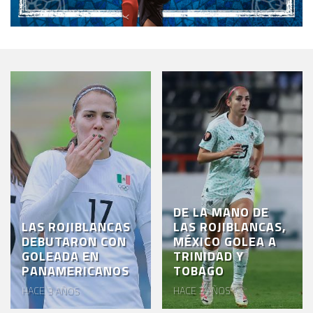
DE LA MANO DE
LAS ROJIBLANCAS
LAS ROJIBLANCAS,
DEBUTARON CON
MÉXICO GOLEA A
GOLEADA EN
TRINIDAD Y
PANAMERICANOS
TOBAGO
HACE 3 AÑOS
HACE 3 AÑOS